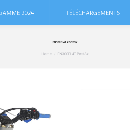
GAMME 2024
GAMME 2024
TÉLÉCHARGEMENTS
TÉLÉCHARGEMENTS
EN300FI 4T POSTSX
You are here:
Home
EN300FI 4T PostSx