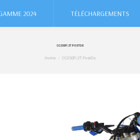
GAMME 2024
GAMME 2024
TÉLÉCHARGEMENTS
TÉLÉCHARGEMENTS
CC250FI 2T POSTDX
You are here:
Home
CC250Fi 2T PostDx