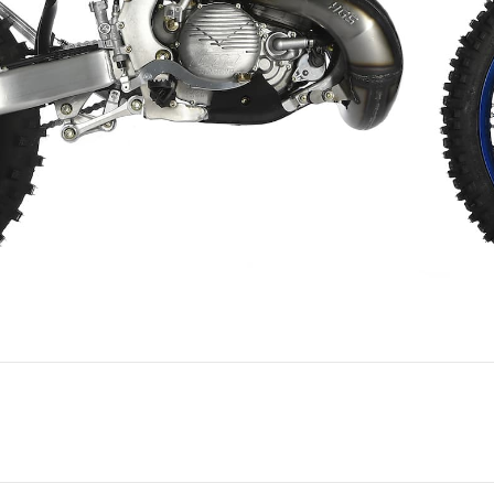
Next
album: