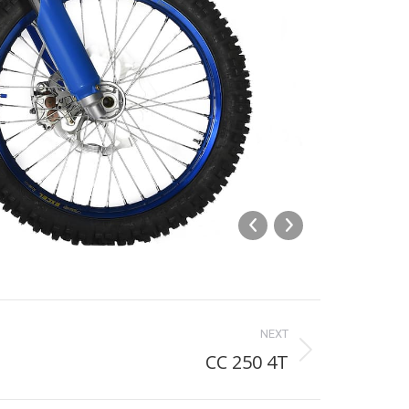
CC250Fi
NEXT
CC 250 4T